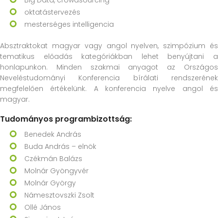
Big Data, crowdsourcing
oktatástervezés
mesterséges intelligencia
Absztraktokat magyar vagy angol nyelven, szimpózium és
tematikus előadás kategóriákban lehet benyújtani a
honlapunkon. Minden szakmai anyagot az Országos
Neveléstudományi Konferencia bírálati rendszerének
megfelelően értékelünk. A konferencia nyelve angol és
magyar.
Tudományos programbizottság:
Benedek András
Buda András – elnök
Czékmán Balázs
Molnár Gyöngyvér
Molnár György
Námesztovszki Zsolt
Ollé János