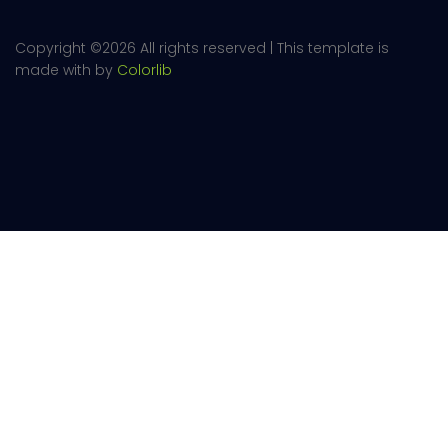
Copyright ©
2026 All rights reserved | This template is
made with
by
Colorlib