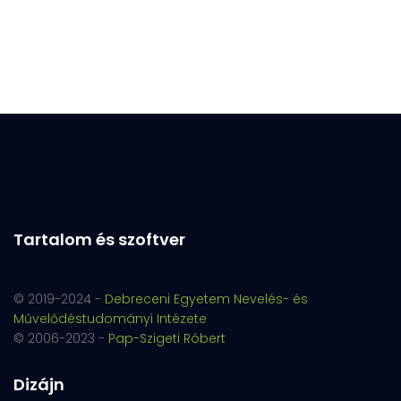
Tartalom és szoftver
© 2019-2024 -
Debreceni Egyetem Nevelés- és
Művelődéstudományi Intézete
© 2006-2023 -
Pap-Szigeti Róbert
Dizájn