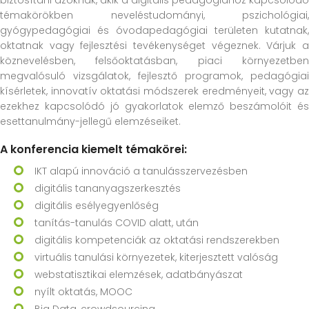
biztosítani azoknak, akik a digitális pedagógiához kapcsolódó
témakörökben neveléstudományi, pszichológiai,
gyógypedagógiai és óvodapedagógiai területen kutatnak,
oktatnak vagy fejlesztési tevékenységet végeznek. Várjuk a
köznevelésben, felsőoktatásban, piaci környezetben
megvalósuló vizsgálatok, fejlesztő programok, pedagógiai
kísérletek, innovatív oktatási módszerek eredményeit, vagy az
ezekhez kapcsolódó jó gyakorlatok elemző beszámolóit és
esettanulmány-jellegű elemzéseiket.
A konferencia kiemelt témakörei:
IKT alapú innováció a tanulásszervezésben
digitális tananyagszerkesztés
digitális esélyegyenlőség
tanítás-tanulás COVID alatt, után
digitális kompetenciák az oktatási rendszerekben
virtuális tanulási környezetek, kiterjesztett valóság
webstatisztikai elemzések, adatbányászat
nyílt oktatás, MOOC